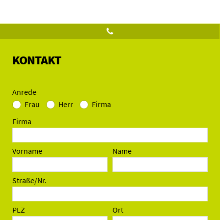
KONTAKT
Anrede
Frau
Herr
Firma
Firma
Vorname
Name
Straße/Nr.
PLZ
Ort